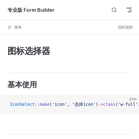
Skip to content
专业版 Form Builder
菜单
回到顶部
图标选择器
基本使用
php
 IconSelect
::
make
(
'icon'
, 
'选择icon'
)
->
class
(
'w-full'